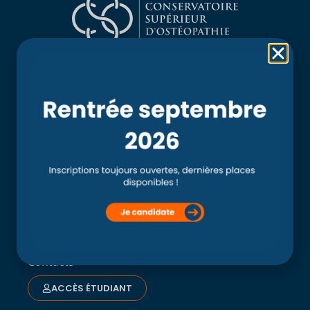
Rubriques
Accueil
L’école
Recherche
Clinique externe
Clinique ostéopathique interne du CSO Paris
Service aux étudiants
Contacts
ACCÈS ÉTUDIANT