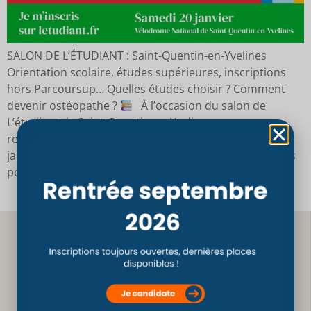
SALON DE L’ÉTUDIANT : Saint-Quentin-en-Yvelines
Orientation scolaire, études supérieures, inscriptions
hors Parcoursup… Quelles études choisir ? Comment
devenir ostéopathe ?
À l’occasion du salon de
L’étudiant de Saint-Quentin-en-Yvelines, venez nous
rencontrer et nous poser toutes vos questions le 20
janvier prochain
Saviez-vous par exemple que vous
pouviez dès à présent vous […]
Téléchargez
Les bonnes raisons
notre brochure
de choisir le CSO Paris
TÉLÉCHARGER
DÉCOUVRIR