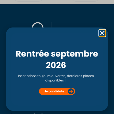
Rubriques
Accueil
L’école
Recherche
Clinique externe
Clinique ostéopathique interne du CSO Paris