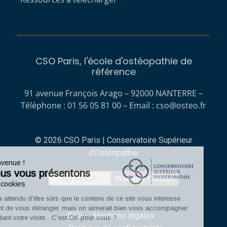
CSO Paris, l'école d'ostéopathie de
référence
91 avenue François Arago – 92000 NANTERRE –
Téléphone : 01 56 05 81 00 – Email :
cso@osteo.fr
© 2026 CSO Paris | Conservatoire Supérieur
d'Ostéopathie
Bienvenue !
Nous vous présentons
No Result
Website Carbon
Les cookies
On a attendu d'être sûrs que le contenu de ce site vous intéresse
avant de vous déranger, mais on aimerait bien vous accompagner
CGV
Mentions légales
pendant votre visite... C'est OK pour vous ?