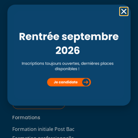
Rubriques
Accueil
L’école
Recherche
Clinique externe
Clinique ostéopathique interne du CSO Paris
Service aux étudiants
Contacts
ACCÈS ÉTUDIANT
Formations
Formation initiale Post Bac