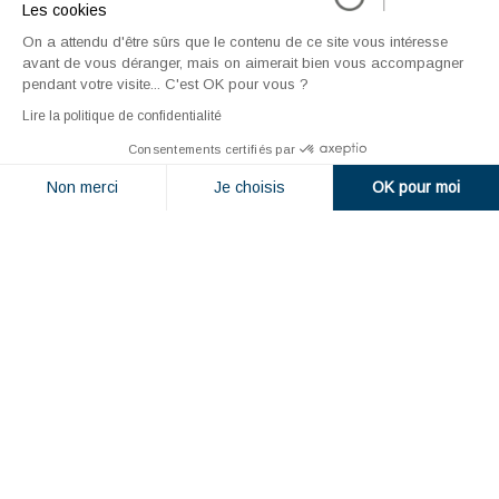
Les cookies
Formations
On a attendu d'être sûrs que le contenu de ce site vous intéresse
avant de vous déranger, mais on aimerait bien vous accompagner
Formation initiale Post Bac
pendant votre visite... C'est OK pour vous ?
Formation professionnelle
Lire la politique de confidentialité
Formation continue
Consentements certifiés par
Demande de dossier de candidature
Non merci
Je choisis
OK pour moi
Plateforme de Gestion du Consentement : Personnalisez vos O
Axeptio consent
Pour aller plus loin
Notre plateforme vous permet d'adapter et de gérer vos paramètr
L’ostéopathie
Les bonnes raisons de choisir le CSO
Recrutement enseignants CSO Paris
Foire Aux Questions
Ressources à télécharger