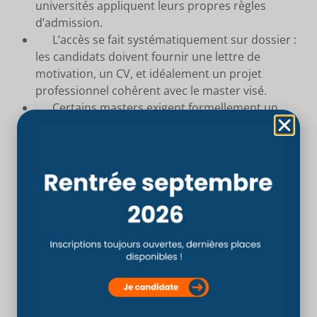
universités appliquent leurs propres règles
d’admission.
L’accès se fait systématiquement sur dossier :
les candidats doivent fournir une lettre de
motivation, un CV, et idéalement un projet
professionnel cohérent avec le master visé.
Certains masters exigent formellement un
Bac+3 (licence) de leur propre filière. Dans ce cas,
une procédure VAPP (Validation des Acquis
Professionnels et Personnels) permet aux
titulaires du DO de faire valoir leur expérience.
Plusieurs masters sont plus facilement
accessibles dans le cadre d’un double cursus
pendant la formation en ostéopathie (dès la 4e
année), via des partenariats avec des écoles
comme le CSO Paris.
Il est fortement conseillé de contacter
directement les responsables pédagogiques de
chaque master pour vérifier les conditions