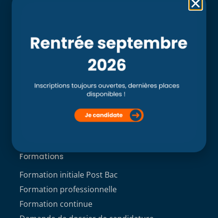
Rubriques
Accueil
L’école
Recherche
Clinique externe
Clinique ostéopathique interne du CSO Paris
Service aux étudiants
Contacts
ACCÈS ÉTUDIANT
Formations
Formation initiale Post Bac
Formation professionnelle
Formation continue