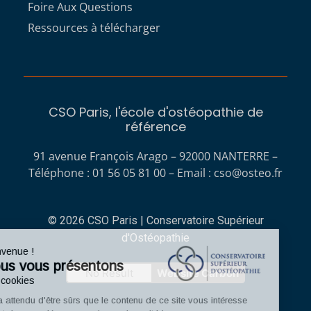
Foire Aux Questions
Ressources à télécharger
CSO Paris, l'école d'ostéopathie de
référence
91 avenue François Arago – 92000 NANTERRE –
Téléphone : 01 56 05 81 00 – Email :
cso@osteo.fr
© 2026 CSO Paris | Conservatoire Supérieur
d'Ostéopathie
Bienvenue !
Nous vous présentons
No Result
Website Carbon
Les cookies
On a attendu d'être sûrs que le contenu de ce site vous intéresse