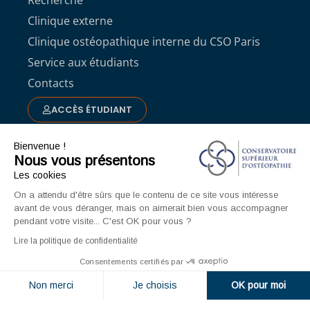
Recherche
Clinique externe
Clinique ostéopathique interne du CSO Paris
Service aux étudiants
Contacts
ACCÈS ÉTUDIANT
Formations
Bienvenue !
Nous vous présentons
Formation initiale Post Bac
Les cookies
Formation professionnelle
On a attendu d'être sûrs que le contenu de ce site vous intéresse
Formation continue
avant de vous déranger, mais on aimerait bien vous accompagner
pendant votre visite... C'est OK pour vous ?
Demande de dossier de candidature
Lire la politique de confidentialité
Pour aller plus loin
Consentements certifiés par
L’ostéopathie
Non merci
Je choisis
OK pour moi
Les bonnes raisons de choisir le CSO
Plateforme de Gestion du Consentement : Personnalisez vos O
Axeptio consent