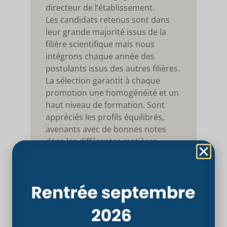
directeur de l’établissement.
Les candidats retenus sont dans
leur grande majorité issus de la
filière scientifique mais nous
intégrons chaque année des
postulants issus des autres filières.
La sélection garantit à chaque
promotion une homogénéité et un
haut niveau de formation. Sont
appréciés les profils équilibrés,
avenants avec de bonnes notes
dans les différentes matières.
La sélection repose sur :
L’implication de l’étudiant
dans sa démarche
Sa personnalité, sa maturité
et ses envies