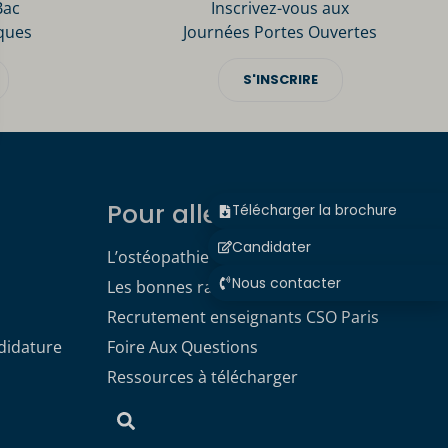
Bac
Inscrivez-vous aux
ques
Journées Portes Ouvertes
S'INSCRIRE
Pour aller plus loin
Télécharger la brochure
Candidater
L’ostéopathie
Nous contacter
Les bonnes raisons de choisir le CSO
Recrutement enseignants CSO Paris
didature
Foire Aux Questions
Ressources à télécharger