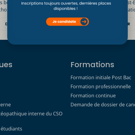
s bonnes raisons
Inscription Post-
choisir le CSO Paris
Informations prati
DÉCOUVRIR
DÉCOUVRIR
ues
Formations
Formation initiale Post Bac
Formation professionnelle
Formation continue
terne
Demande de dossier de can
stéopathique interne du CSO
 étudiants