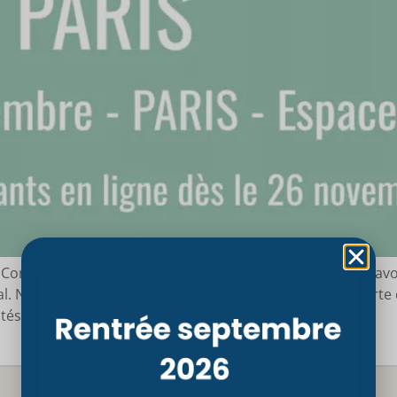
 Conservatoire Supérieur d’Ostéopathie est ravi de vous a
cal. Nos étudiants vous ont accompagné dans la découverte 
ités