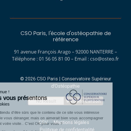
CSO Paris, l'école d'ostéopathie de
référence
91 avenue François Arago – 92000 NANTERRE –
Téléphone : 01 56 05 81 00 – Email :
cso@osteo.fr
© 2026 CSO Paris | Conservatoire Supérieur
d'Ostéopathie
Bienvenue !
Nous vous présentons
No Result
Website Carbon
Les cookies
On a attendu d'être sûrs que le contenu de ce site vous intéresse
avant de vous déranger, mais on aimerait bien vous accompagner
CGV
Mentions légales
pendant votre visite... C'est OK pour vous ?
Politique de confidentialité