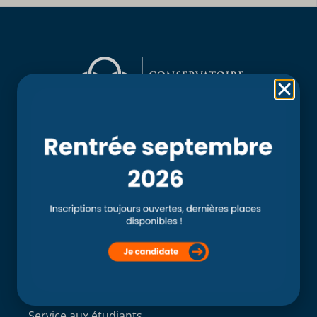
Rubriques
Accueil
L’école
Recherche
Clinique externe
Clinique ostéopathique interne du CSO Paris
Service aux étudiants