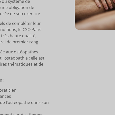
té du système de
 une obligation de
urée de son exercice.
ls de compléter leur
nditions, le CSO Paris
très haute qualité,
ral de premier rang.
vée aux ostéopathes
l’ostéopathie : elle est
res thématiques et de
n :
praticien
sances
de l’ostéopathe dans son
onnement sur des thèmes