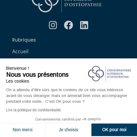
Rubriques
Accueil
L’école
Bienvenue !
Recherche
Nous vous présentons
Clinique externe
Les cookies
Clinique ostéopathique interne du CSO Paris
On a attendu d'être sûrs que le contenu de ce site vous intéresse
avant de vous déranger, mais on aimerait bien vous accompagner
Service aux étudiants
pendant votre visite... C'est OK pour vous ?
Contacts
Lire la politique de confidentialité
ACCÈS ÉTUDIANT
Consentements certifiés par
Non merci
Je choisis
OK pour moi
Formations