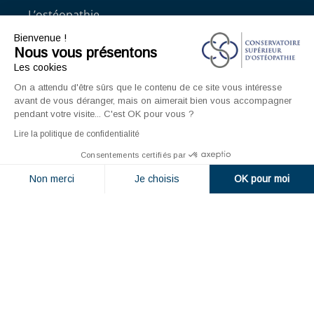
L’ostéopathie
Les bonnes raisons de choisir le CSO
Bienvenue !
Nous vous présentons
Recrutement enseignants CSO Paris
Les cookies
Foire Aux Questions
On a attendu d'être sûrs que le contenu de ce site vous intéresse
Ressources à télécharger
avant de vous déranger, mais on aimerait bien vous accompagner
pendant votre visite... C'est OK pour vous ?
Lire la politique de confidentialité
Consentements certifiés par
Non merci
Je choisis
OK pour moi
CSO Paris, l'école d'ostéopathie de
référence
Plateforme de Gestion du Consentement : Personnalisez vos O
Axeptio consent
91 avenue François Arago – 92000 NANTERRE –
Notre plateforme vous permet d'adapter et de gérer vos paramètr
Téléphone : 01 56 05 81 00 – Email :
cso@osteo.fr
© 2026 CSO Paris | Conservatoire Supérieur
d'Ostéopathie