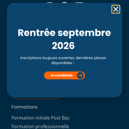
Rubriques
Accueil
L’école
Recherche
Clinique externe
Clinique ostéopathique interne du CSO Paris
Service aux étudiants
Contacts
ACCÈS ÉTUDIANT
Formations
Formation initiale Post Bac
Formation professionnelle