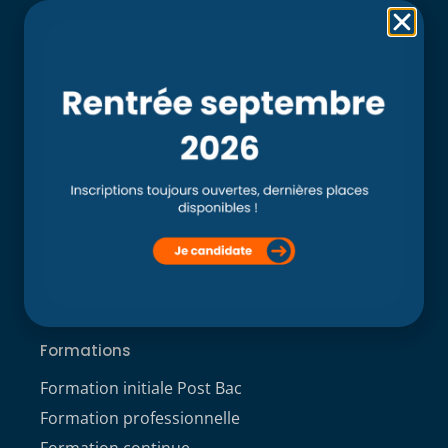
Rubriques
Accueil
L’école
Recherche
Clinique externe
Clinique ostéopathique interne du CSO Paris
Service aux étudiants
Contacts
ACCÈS ÉTUDIANT
Formations
Formation initiale Post Bac
Formation professionnelle