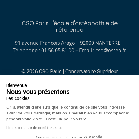
CSO Paris, l'école d'ostéopathie de
référence
91 avenue François Arago – 92000 NANTERRE –
Téléphone : 01 56 05 81 00 – Email :
cso@osteo.fr
© 2026 CSO Paris | Conservatoire Supérieur
d'Ostéopathie
Bienvenue !
Nous vous présentons
No Result
Website Carbon
Les cookies
On a attendu d'être sûrs que le contenu de ce site vous intéresse
avant de vous déranger, mais on aimerait bien vous accompagner
CGV
Mentions légales
pendant votre visite... C'est OK pour vous ?
Politique de confidentialité
Lire la politique de confidentialité
Consentements certifiés par