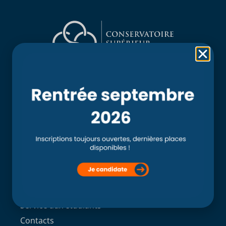
Rubriques
Accueil
L’école
Recherche
Clinique externe
Clinique ostéopathique interne du CSO Paris
Service aux étudiants
Contacts