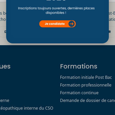
s bonnes raisons
Inscription Post-
choisir le CSO Paris
Informations prati
DÉCOUVRIR
DÉCOUVRIR
ues
Formations
Formation initiale Post Bac
Formation professionnelle
Formation continue
terne
Demande de dossier de can
stéopathique interne du CSO