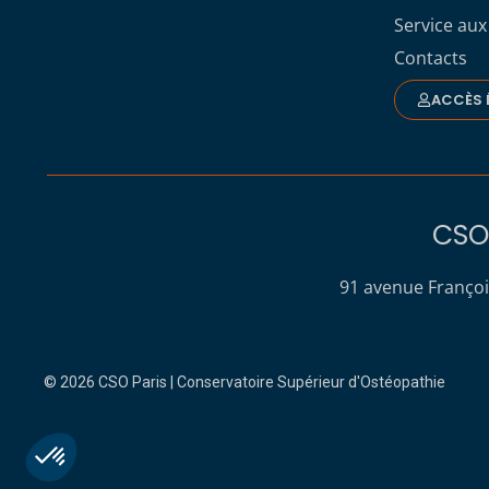
Service aux
Contacts
ACCÈS 
CSO 
91 avenue Françoi
© 2026 CSO Paris | Conservatoire Supérieur d'Ostéopathie
Plateforme de Gestion du Consentement : Personnalisez vo
Axeptio consent
Notre plateforme vous permet d'adapter et de gérer vos param