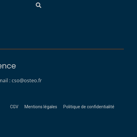
rence
ail :
cso@osteo.fr
CGV
Mentions légales
Politique de confidentialité
s réglementations. Personnalisez vos préférences pour contrôler