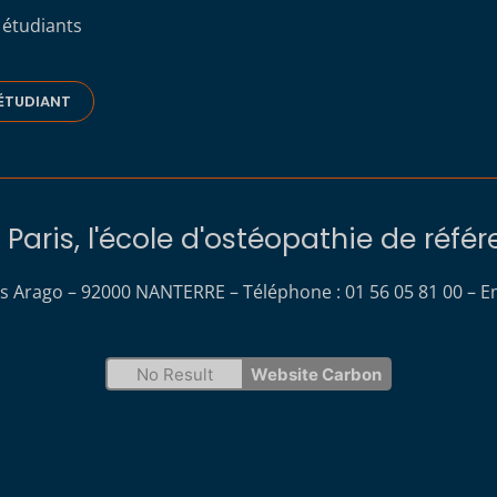
 étudiants
ÉTUDIANT
Paris, l'école d'ostéopathie de réfé
s Arago – 92000 NANTERRE – Téléphone : 01 56 05 81 00 – Em
No Result
Website Carbon
s Options
ètres de confidentialité, en garantissant la conformité avec le