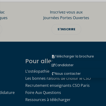
Bac
Inscrivez-vous aux
ques
Journées Portes Ouvertes
S'INSCRIRE
Télécharger la brochure
Pour aller plus loin
Candidater
L’ostéopathie
Nous contacter
Les bonnes raisons de choisir le CSO
Recrutement enseignants CSO Paris
didature
Foire Aux Questions
Ressources à télécharger