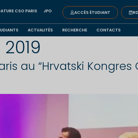
ATURE CSO PARIS
JPO
ACCÈS ÉTUDIANT
RD
TUDIANTS
ACTUALITÉS
RECHERCHE
CONTACTS
l 2019
is au “Hrvatski Kongres 