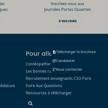
Bac
Inscrivez-vous aux
ques
Journées Portes Ouvertes
S'INSCRIRE
Pour aller plus loin
Télécharger la brochure
Candidater
L’ostéopathie
Nous contacter
Les bonnes raisons de choisir le CSO
Recrutement enseignants CSO Paris
didature
Foire Aux Questions
Ressources à télécharger