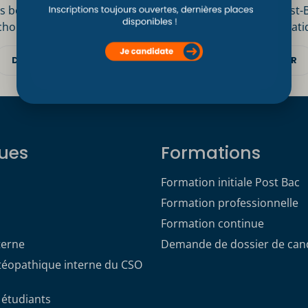
s bonnes raisons
Inscription Post-
choisir le CSO Paris
Informations prati
DÉCOUVRIR
DÉCOUVRIR
ues
Formations
Formation initiale Post Bac
Formation professionnelle
Formation continue
terne
Demande de dossier de can
stéopathique interne du CSO
 étudiants