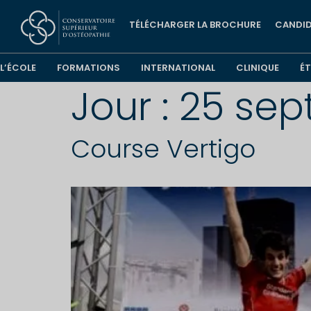
TÉLÉCHARGER LA BROCHURE
CANDID
L’ÉCOLE
FORMATIONS
INTERNATIONAL
CLINIQUE
É
Jour :
25 sep
Course Vertigo