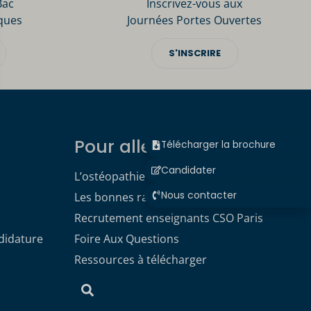
Bac
Inscrivez-vous aux
ques
Journées Portes Ouvertes
S'INSCRIRE
Pour aller plus loin
Télécharger la brochure
Candidater
L’ostéopathie
Nous contacter
Les bonnes raisons de choisir le CSO
Recrutement enseignants CSO Paris
didature
Foire Aux Questions
Ressources à télécharger