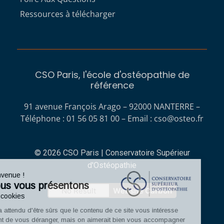
Ressources à télécharger
CSO Paris, l'école d'ostéopathie de
référence
91 avenue François Arago – 92000 NANTERRE –
Téléphone : 01 56 05 81 00 – Email :
cso@osteo.fr
© 2026 CSO Paris | Conservatoire Supérieur
d'Ostéopathie
Bienvenue !
Nous vous présentons
No Result
Website Carbon
Les cookies
On a attendu d'être sûrs que le contenu de ce site vous intéresse
avant de vous déranger, mais on aimerait bien vous accompagner