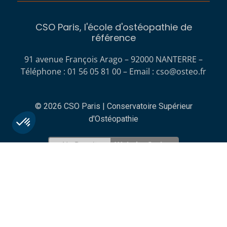
CSO Paris, l'école d'ostéopathie de
référence
91 avenue François Arago – 92000 NANTERRE –
Téléphone : 01 56 05 81 00 – Email :
cso@osteo.fr
© 2026 CSO Paris | Conservatoire Supérieur
d'Ostéopathie
No Result
Website Carbon
Plateforme de Gestion du Consentement : Personnalisez vos O
Axeptio consent
Notre plateforme vous permet d'adapter et de gérer vos paramètr
CGV
Mentions légales
Politique de confidentialité