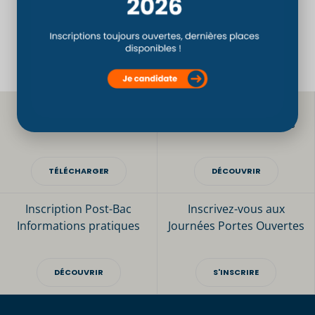
7ème année consécutive : AFM-Téléthon 2022
Le CSO rejoint The Osteopathic International Academy (O.I.A.)
Téléchargez
Les bonnes raisons
notre brochure
de choisir le CSO Paris
TÉLÉCHARGER
DÉCOUVRIR
Inscription Post-Bac
Inscrivez-vous aux
Informations pratiques
Journées Portes Ouvertes
DÉCOUVRIR
S'INSCRIRE