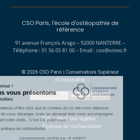
CSO Paris, l'école d'ostéopathie de
référence
91 avenue François Arago – 92000 NANTERRE –
Téléphone : 01 56 05 81 00 – Email :
cso@osteo.fr
© 2026 CSO Paris | Conservatoire Supérieur
d'Ostéopathie
Bienvenue !
Nous vous présentons
No Result
Website Carbon
Les cookies
On a attendu d'être sûrs que le contenu de ce site vous intéresse
avant de vous déranger, mais on aimerait bien vous accompagner
CGV
Mentions légales
pendant votre visite... C'est OK pour vous ?
Politique de confidentialité
Lire la politique de confidentialité
Consentements certifiés par