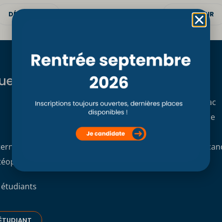
DÉCOUVRIR
DÉCOUVRIR
ues
Formations
Formation initiale Post Bac
Formation professionnelle
Formation continue
terne
Demande de dossier de can
stéopathique interne du CSO
 étudiants
ÉTUDIANT