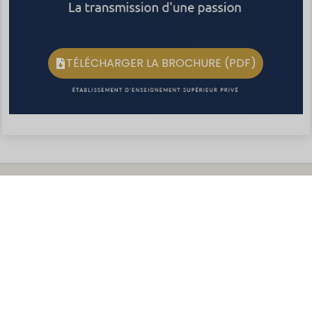
TÉLÉCHARGER LA BROCHURE (PDF)
s Options
ètres de confidentialité, en garantissant la conformité avec le
s bonnes raisons
Inscription Post-
choisir le CSO Paris
Informations prati
DÉCOUVRIR
DÉCOUVRIR