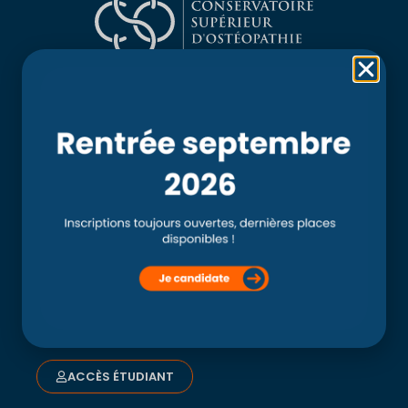
Rubriques
Accueil
L’école
Recherche
Clinique externe
Clinique ostéopathique interne du CSO Paris
Service aux étudiants
Contacts
ACCÈS ÉTUDIANT