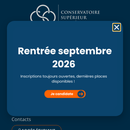
Rubriques
Accueil
L’école
Recherche
Clinique externe
Clinique ostéopathique interne du CSO Paris
Service aux étudiants
Contacts