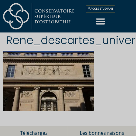
ACCÈS ÉTUDIANT
Rene_descartes_univer
Téléchargez
Les bonnes raisons