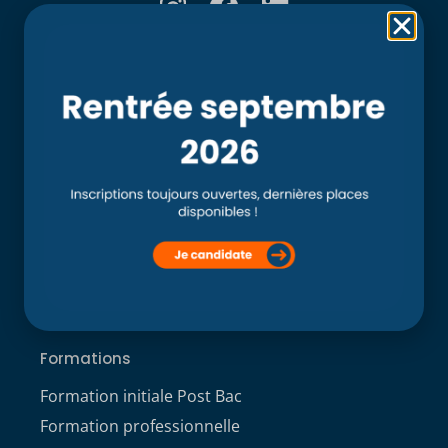
Rubriques
Accueil
L’école
Recherche
Clinique externe
Clinique ostéopathique interne du CSO Paris
Service aux étudiants
Contacts
ACCÈS ÉTUDIANT
Formations
Formation initiale Post Bac
Formation professionnelle