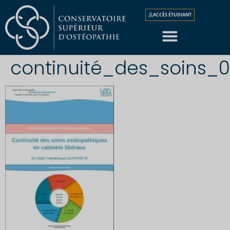
ACCÈS ÉTUDIANT
continuité_des_soins_