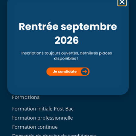
Rubriques
Accueil
L’école
Recherche
Clinique externe
Clinique ostéopathique interne du CSO Paris
Service aux étudiants
Contacts
ACCÈS ÉTUDIANT
Formations
Formation initiale Post Bac
Formation professionnelle
Formation continue
Demande de dossier de candidature