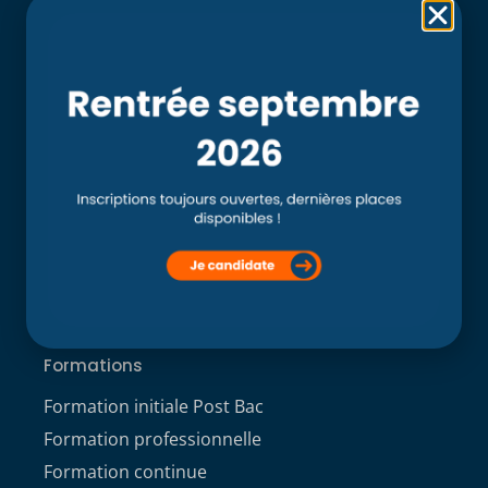
Rubriques
Accueil
L’école
Recherche
Clinique externe
Clinique ostéopathique interne du CSO Paris
Service aux étudiants
Contacts
ACCÈS ÉTUDIANT
Formations
Formation initiale Post Bac
Formation professionnelle
Formation continue