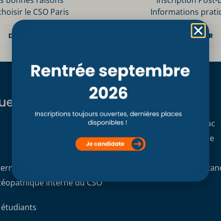
s bonnes raisons
Inscription Post-
choisir le CSO Paris
Informations prati
DÉCOUVRIR
DÉCOUVRIR
ues
Formations
Formation initiale Post Bac
Formation professionnelle
Formation continue
terne
Demande de dossier de can
stéopathique interne du CSO
 étudiants