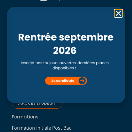
Rubriques
Accueil
L’école
Recherche
Clinique externe
Clinique ostéopathique interne du CSO Paris
Service aux étudiants
Contacts
ACCÈS ÉTUDIANT
Formations
Formation initiale Post Bac