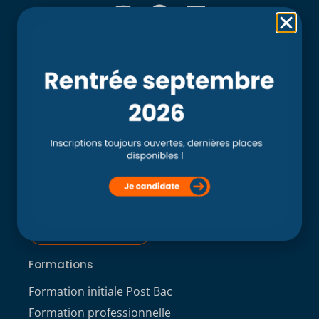
Rubriques
Accueil
L’école
Recherche
Clinique externe
Clinique ostéopathique interne du CSO Paris
Service aux étudiants
Contacts
ACCÈS ÉTUDIANT
Formations
Formation initiale Post Bac
Formation professionnelle