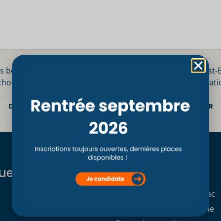
s bonnes raisons
Inscription Post-
choisir le CSO Paris
Informations prati
DÉCOUVRIR
DÉCOUVRIR
ues
Formations
Formation initiale Post Bac
Formation professionnelle