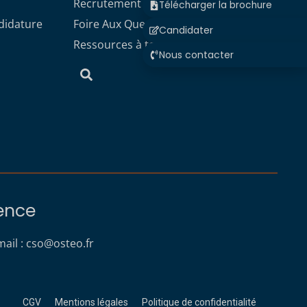
Recrutement enseignants CSO Paris
Télécharger la brochure
didature
Foire Aux Questions
Candidater
Ressources à télécharger
Nous contacter
rence
ail :
cso@osteo.fr
CGV
Mentions légales
Politique de confidentialité