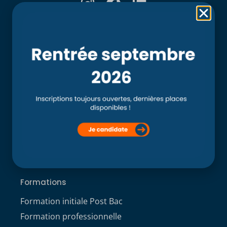
Rubriques
Accueil
L’école
Recherche
Clinique externe
Clinique ostéopathique interne du CSO Paris
Service aux étudiants
Contacts
ACCÈS ÉTUDIANT
Formations
Formation initiale Post Bac
Formation professionnelle