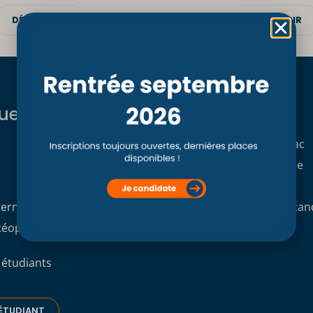
DÉCOUVRIR
DÉCOUVRIR
ues
Formations
Formation initiale Post Bac
Formation professionnelle
Formation continue
terne
Demande de dossier de can
stéopathique interne du CSO
 étudiants
ÉTUDIANT