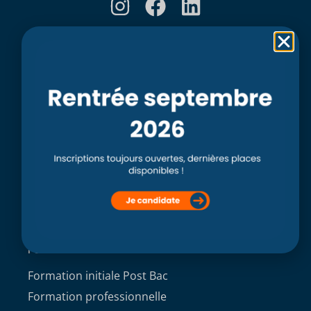
Rubriques
Accueil
L’école
Recherche
Clinique externe
Clinique ostéopathique interne du CSO Paris
Service aux étudiants
Contacts
ACCÈS ÉTUDIANT
Formations
Formation initiale Post Bac
Formation professionnelle