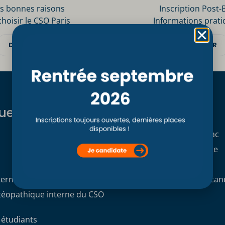
s bonnes raisons
Inscription Post-
choisir le CSO Paris
Informations prati
DÉCOUVRIR
DÉCOUVRIR
ues
Formations
Formation initiale Post Bac
Formation professionnelle
Formation continue
terne
Demande de dossier de can
stéopathique interne du CSO
 étudiants