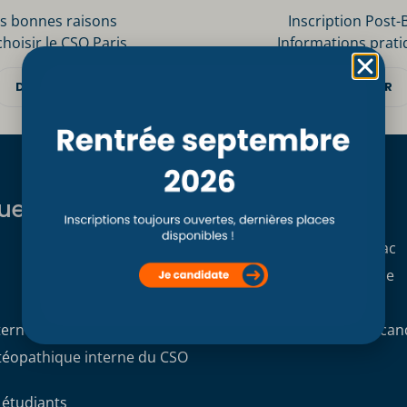
s bonnes raisons
Inscription Post-
choisir le CSO Paris
Informations prati
DÉCOUVRIR
DÉCOUVRIR
ues
Formations
Formation initiale Post Bac
Formation professionnelle
Formation continue
terne
Demande de dossier de can
stéopathique interne du CSO
 étudiants