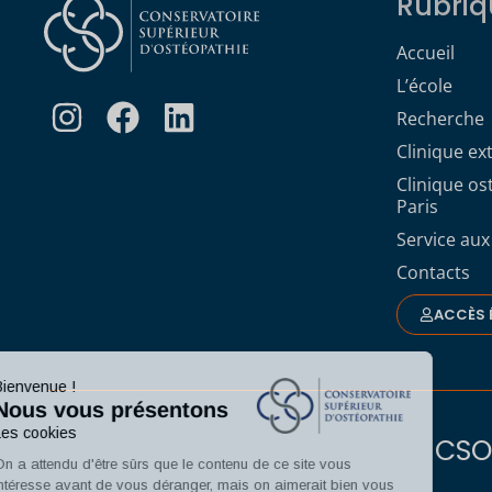
Rubriq
Accueil
L’école
Recherche
Clinique ex
Clinique o
Paris
Service aux
Contacts
ACCÈS 
Bienvenue !
Nous vous présentons
Les cookies
CSO 
On a attendu d'être sûrs que le contenu de ce site vous
intéresse avant de vous déranger, mais on aimerait bien vous