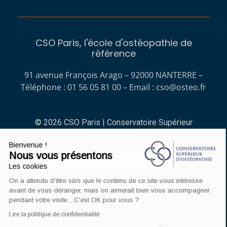
CSO Paris, l'école d'ostéopathie de
référence
91 avenue François Arago – 92000 NANTERRE –
Téléphone : 01 56 05 81 00 – Email :
cso@osteo.fr
© 2026 CSO Paris | Conservatoire Supérieur
d'Ostéopathie
Bienvenue !
Nous vous présentons
No Result
Website Carbon
Les cookies
On a attendu d'être sûrs que le contenu de ce site vous intéresse
avant de vous déranger, mais on aimerait bien vous accompagner
CGV
Mentions légales
pendant votre visite... C'est OK pour vous ?
Politique de confidentialité
Lire la politique de confidentialité