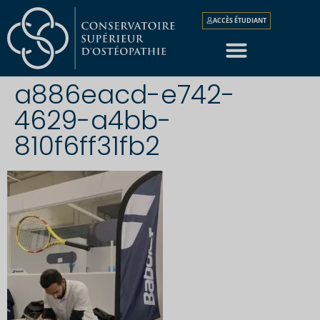
ACCÈS ÉTUDIANT
a886eacd-e742-
4629-a4bb-
810f6ff31fb2