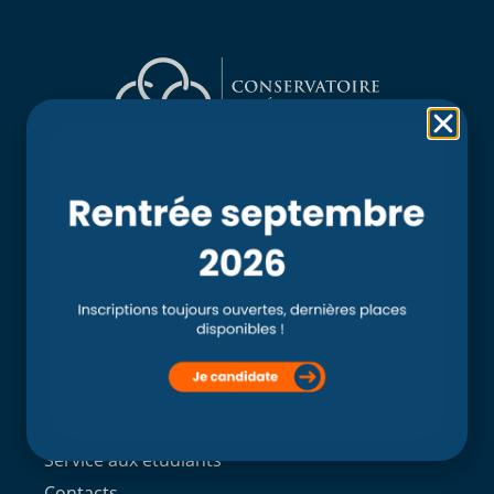
Rubriques
Accueil
L’école
Recherche
Clinique externe
Clinique ostéopathique interne du CSO Paris
Service aux étudiants
Contacts