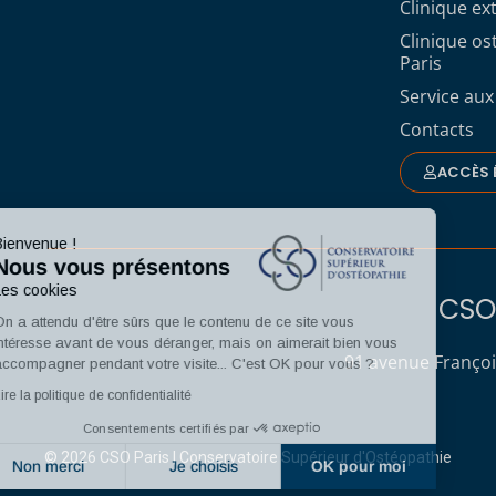
Clinique ex
Clinique o
Paris
Service aux
Contacts
ACCÈS 
Bienvenue !
Nous vous présentons
Les cookies
CSO 
On a attendu d'être sûrs que le contenu de ce site vous
intéresse avant de vous déranger, mais on aimerait bien vous
91 avenue Françoi
accompagner pendant votre visite... C'est OK pour vous ?
Lire la politique de confidentialité
Consentements certifiés par
© 2026 CSO Paris | Conservatoire Supérieur d'Ostéopathie
Non merci
Je choisis
OK pour moi