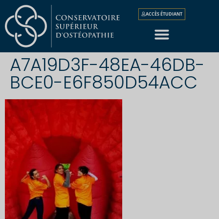
ACCÈS ÉTUDIANT
A7A19D3F-48EA-46DB-
BCE0-E6F850D54ACC