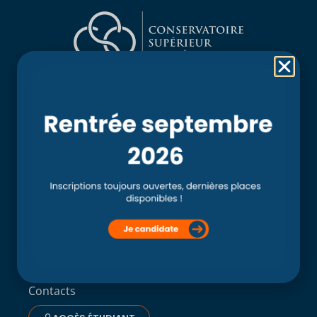
Rubriques
Accueil
L’école
Recherche
Clinique externe
Clinique ostéopathique interne du CSO Paris
Service aux étudiants
Contacts