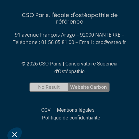
CSO Paris, l'école d'ostéopathie de
référence
91 avenue François Arago – 92000 NANTERRE –
Téléphone : 01 56 05 81 00 – Email :
cso@osteo.fr
© 2026 CSO Paris | Conservatoire Supérieur
d'Ostéopathie
s présentons
No Result
Website Carbon
tre sûrs que le contenu de ce site vous intéresse
éranger, mais on aimerait bien vous accompagner
CGV
Mentions légales
site... C'est OK pour vous ?
Politique de confidentialité
de confidentialité
Consentements certifiés par