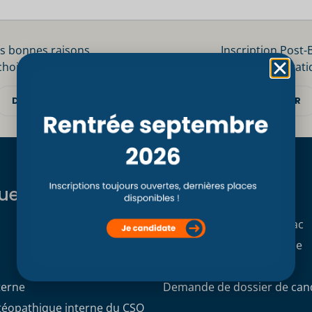
s bonnes raisons
Inscription Post-
choisir le CSO Paris
Informations prati
DÉCOUVRIR
DÉCOUVRIR
ues
Formations
Formation initiale Post Bac
Formation professionnelle
Formation continue
terne
Demande de dossier de can
stéopathique interne du CSO