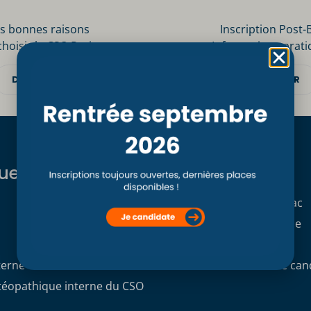
s bonnes raisons
Inscription Post-
choisir le CSO Paris
Informations prati
DÉCOUVRIR
DÉCOUVRIR
ues
Formations
Formation initiale Post Bac
Formation professionnelle
Formation continue
terne
Demande de dossier de can
stéopathique interne du CSO