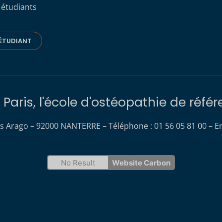
 étudiants
ÉTUDIANT
Paris, l'école d'ostéopathie de réfé
s Arago – 92000 NANTERRE – Téléphone : 01 56 05 81 00 – Em
No Result
Website Carbon
s Options
ètres de confidentialité, en garantissant la conformité avec le