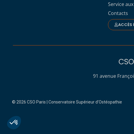
Service aux
Contacts
ACCÈS 
CSO 
91 avenue Françoi
© 2026 CSO Paris | Conservatoire Supérieur d'Ostéopathie
Plateforme de Gestion du Consentement : Personnalisez vo
Axeptio consent
Notre plateforme vous permet d'adapter et de gérer vos param