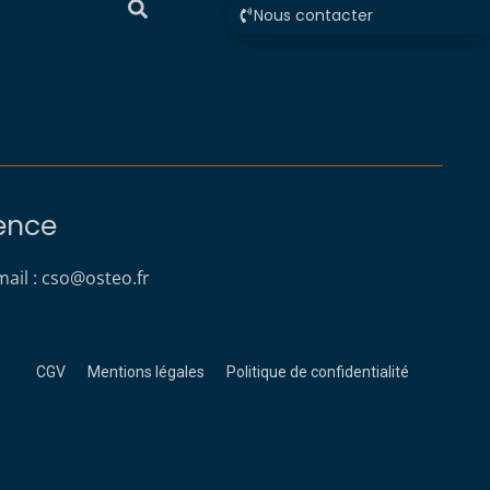
Nous contacter
rence
ail :
cso@osteo.fr
CGV
Mentions légales
Politique de confidentialité
s réglementations. Personnalisez vos préférences pour contrôler