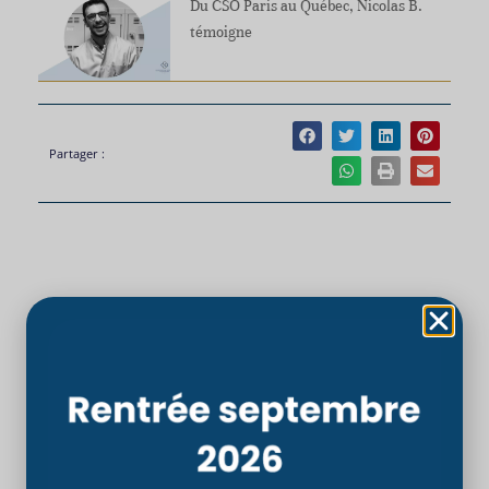
Du CSO Paris au Québec, Nicolas B.
témoigne
Partager :
PRÉCÉDENT
SUIVANT
SALON DE L’ÉTUDIANT : 7-8 octobre 2023
OIA : Assemblée annuelle 2023