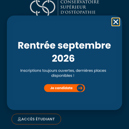
Rubriques
Accueil
L’école
Recherche
Clinique externe
Clinique ostéopathique interne du CSO Paris
Service aux étudiants
Contacts
ACCÈS ÉTUDIANT