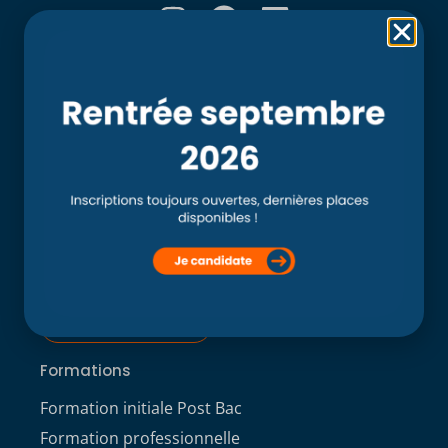
Rubriques
Accueil
L’école
Recherche
Clinique externe
Clinique ostéopathique interne du CSO Paris
Service aux étudiants
Contacts
ACCÈS ÉTUDIANT
Formations
Formation initiale Post Bac
Formation professionnelle