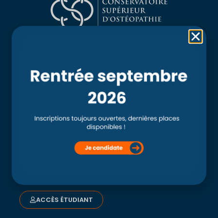
Rubriques
Accueil
L’école
Recherche
Clinique externe
Clinique ostéopathique interne du CSO Paris
Service aux étudiants
Contacts
ACCÈS ÉTUDIANT